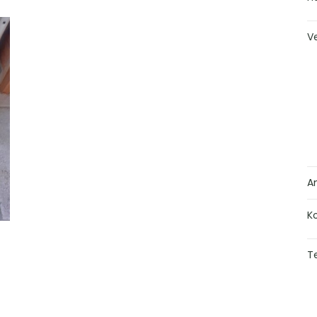
V
A
K
Te