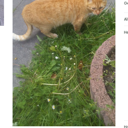
G
Al
H
H