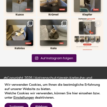
Auf Instagram folgen
@Copyright 2026 | KatzenschutzVerein Karlsruhe und
Umgebung e.V. |
Impressum
|
Datenschutz
|
Login
Wir verwenden Cookies, um Ihnen die bestmögliche Erfahrung
auf unserer Website zu bieten.
Welche Cookies wir verwenden, können Sie hier einsehen bzw.
unter
Einstellungen
deaktivieren.
Zustimmen
Ablehnen