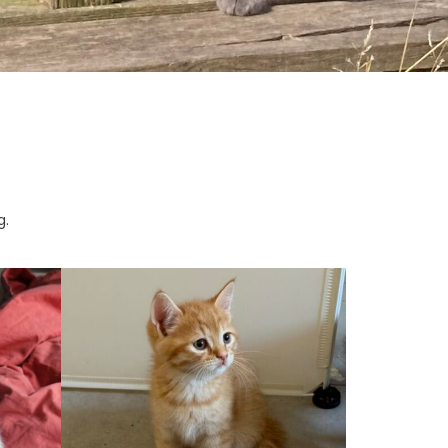
g.
KUZCO