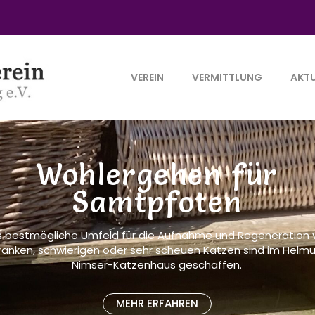
VEREIN
VERMITTLUNG
AKTU
Wohlergehen für
Samtpfoten
 bestmögliche Umfeld für die Aufnahme und Regeneration 
ranken, schwierigen oder sehr scheuen Katzen sind im Helm
Nimser-Katzenhaus geschaffen.
MEHR ERFAHREN