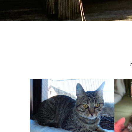
Ö
AMIR