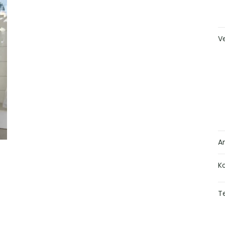
V
A
K
Te