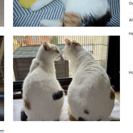
G
Al
H
H