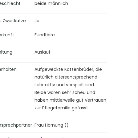
eschlecht
beide männlich
s Zweitkatze
Ja
erkunft
Fundtiere
altung
Auslauf
erhalten
Aufgeweckte Katzenbrüder, die
natürlich altersentsprechend
sehr aktiv und verspielt sind.
Beide waren sehr scheu und
haben mittlerweile gut Vertrauen
zur Pflegefamilie gefasst.
nsprechpartner
Frau Hornung ()