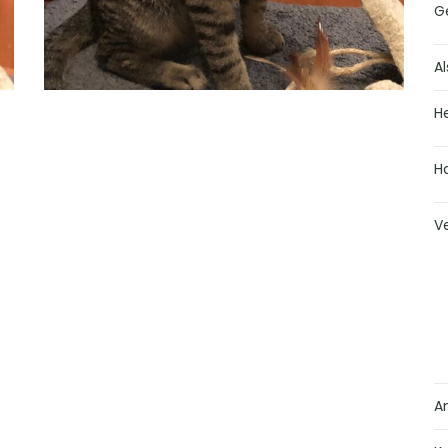
G
Al
H
H
V
A