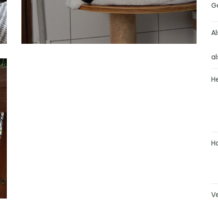
G
Al
al
H
H
V