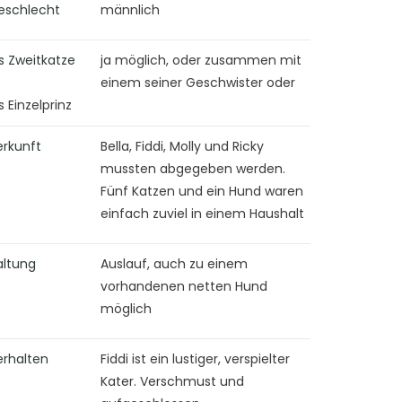
eschlecht
männlich
s Zweitkatze
ja möglich, oder zusammen mit
einem seiner Geschwister oder
s Einzelprinz
erkunft
Bella, Fiddi, Molly und Ricky
mussten abgegeben werden.
Fünf Katzen und ein Hund waren
einfach zuviel in einem Haushalt
altung
Auslauf, auch zu einem
vorhandenen netten Hund
möglich
erhalten
Fiddi ist ein lustiger, verspielter
Kater. Verschmust und