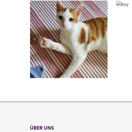
E
FREDDY
Vermittelt
ÜBER UNS