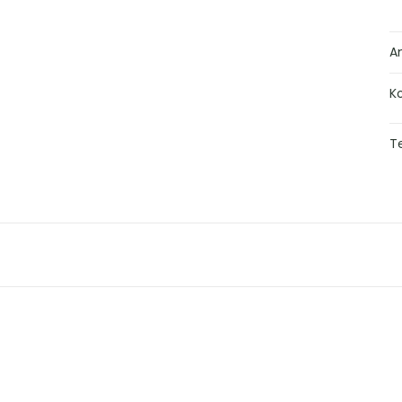
A
K
Te