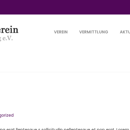
VEREIN
VERMITTLUNG
AKTU
orized
ng erat llentesque s sollicitudin pellentesque et non erat. Lorem