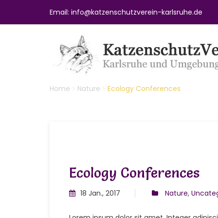
Email: info@katzenschutzverein-karlsruhe.de
Home
Nature
Ecology Conferences
Ecology Conferences
18 Jan., 2017
Nature
,
Uncateg
Lorem ipsum dolor sit amet. Integer adipisci