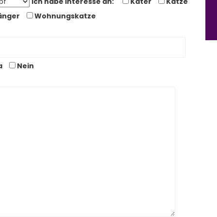
Ich habe Interesse an:
Kater
Katze
änger
Wohnungskatze
a
Nein