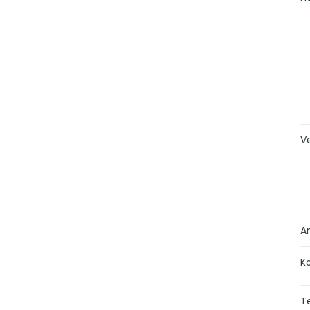
V
A
K
Te