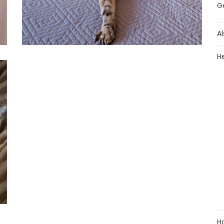
G
Al
H
H