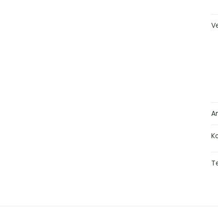
V
A
K
Te