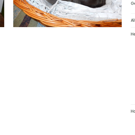
G
Al
H
H