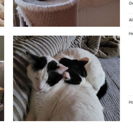
G
Al
H
H