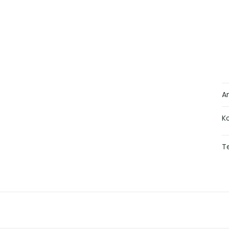
A
K
Te