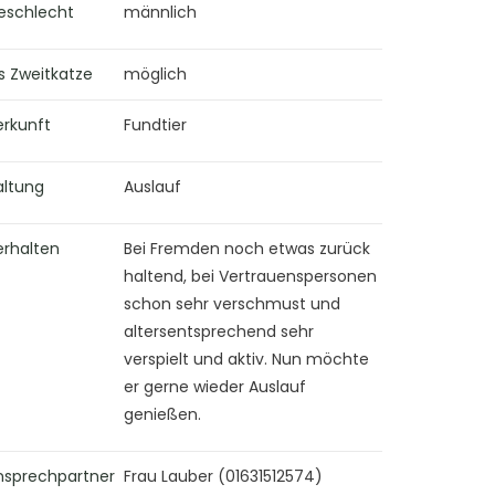
eschlecht
männlich
s Zweitkatze
möglich
erkunft
Fundtier
altung
Auslauf
erhalten
Bei Fremden noch etwas zurück
haltend, bei Vertrauenspersonen
schon sehr verschmust und
altersentsprechend sehr
verspielt und aktiv. Nun möchte
er gerne wieder Auslauf
genießen.
nsprechpartner
Frau Lauber (01631512574)