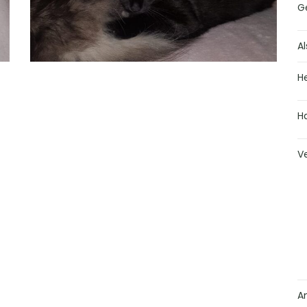
G
Al
H
H
V
A