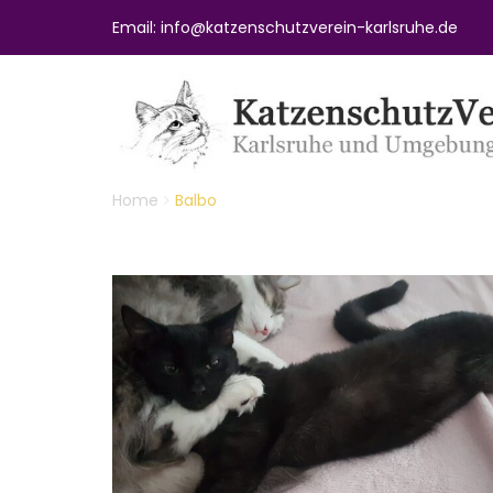
Email: info@katzenschutzverein-karlsruhe.de
Home
Balbo