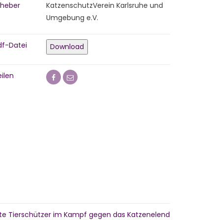
rheber
KatzenschutzVerein Karlsruhe und
Umgebung e.V.
df-Datei
Download
ilen
te Tierschützer im Kampf gegen das Katzenelend