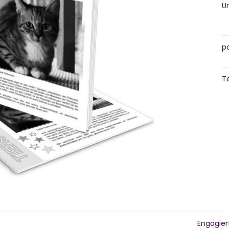
U
p
Te
Engagier