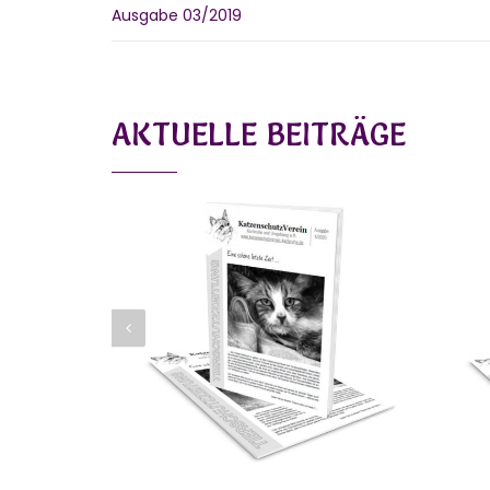
Ausgabe 03/2019
AKTUELLE BEITRÄGE
20
AUSGABE 01/2020
2019-2020