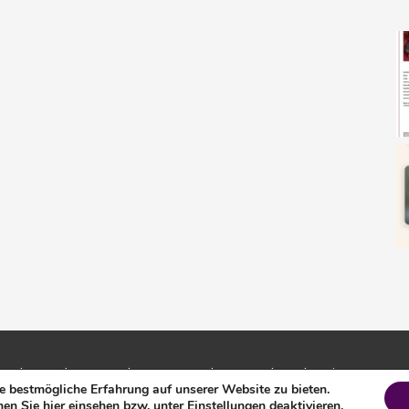
 und Umgebung e.V. |
Impressum
|
Datenschutz
|
Login
 bestmögliche Erfahrung auf unserer Website zu bieten.
en Sie hier einsehen bzw. unter
Einstellungen
deaktivieren.