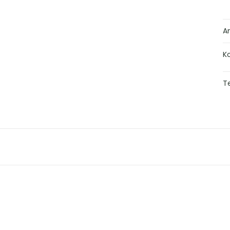
A
K
Te