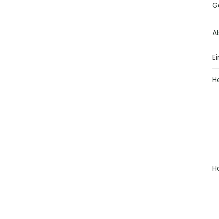
G
Al
Ei
H
H