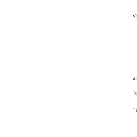
V
A
K
Te