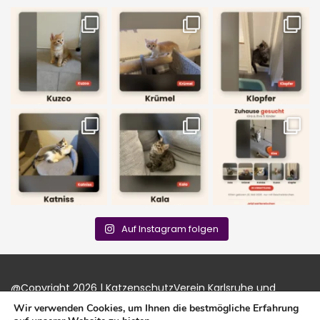
Auf Instagram folgen
@Copyright 2026 | KatzenschutzVerein Karlsruhe und
Umgebung e.V. |
Impressum
|
Datenschutz
|
Login
Wir verwenden Cookies, um Ihnen die bestmögliche Erfahrung